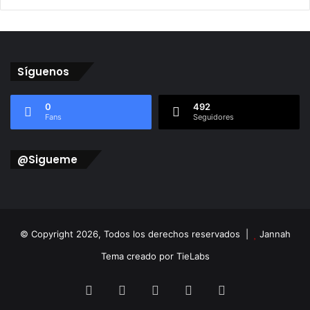
Síguenos
0
492
Fans
Seguidores
@Sigueme
© Copyright 2026, Todos los derechos reservados |
Jannah
Tema creado por TieLabs
Facebook
X
Flickr
Vimeo
Instagram