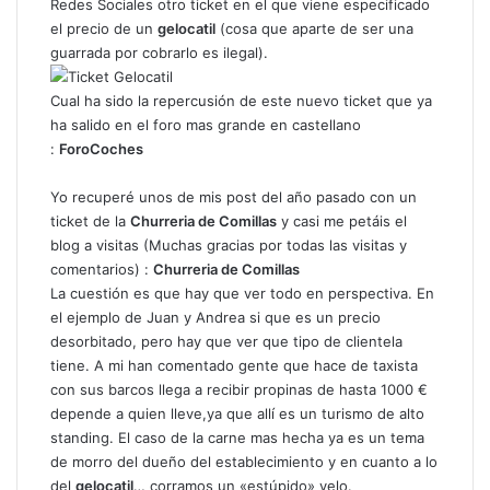
Redes Sociales otro ticket en el que viene especificado
el precio de un
gelocatil
(cosa que aparte de ser una
guarrada por cobrarlo es ilegal).
Cual ha sido la repercusión de este nuevo ticket que ya
ha salido en el foro mas grande en castellano
:
ForoCoches
Yo recuperé unos de mis post del año pasado con un
ticket de la
Churreria de Comillas
y casi me petáis el
blog a visitas (Muchas gracias por todas las visitas y
comentarios) :
Churreria de Comillas
La cuestión es que hay que ver todo en perspectiva. En
el ejemplo de Juan y Andrea si que es un precio
desorbitado, pero hay que ver que tipo de clientela
tiene. A mi han comentado gente que hace de taxista
con sus barcos llega a recibir propinas de hasta 1000 €
depende a quien lleve,ya que allí es un turismo de alto
standing. El caso de la carne mas hecha ya es un tema
de morro del dueño del establecimiento y en cuanto a lo
del
gelocatil
… corramos un «estúpido» velo.