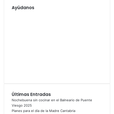
e
i
l
Ayúdanos
o
e
w
c
e
t
b
r
ó
n
i
c
o
Últimas Entradas
Nochebuena sin cocinar en el Balneario de Puente
Viesgo 2025
Planes para el día de la Madre Cantabria