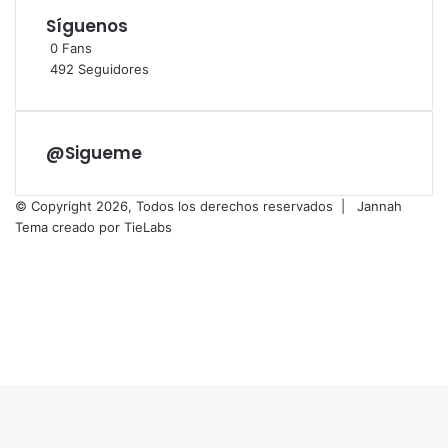
Síguenos
0
Fans
492
Seguidores
@Sigueme
© Copyright 2026, Todos los derechos reservados |
Jannah
Tema creado por TieLabs
Facebook
X
Flickr
Vimeo
Instagram
Facebook
X
WhatsApp
Telegram
Botón
volver
arriba