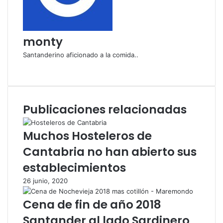
o
r
c
monty
o
r
Santanderino aficionado a la comida..
r
S
e
i
o
t
e
i
l
Publicaciones relacionadas
o
e
w
c
e
Muchos Hosteleros de
t
b
r
Cantabria no han abierto sus
ó
establecimientos
n
i
26 junio, 2020
c
o
Cena de fin de año 2018
Santander al lado Sardinero