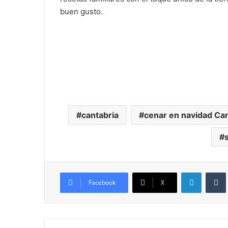
buen gusto.
cantabria
cenar en navidad Can
LinkedIn
Facebook
X