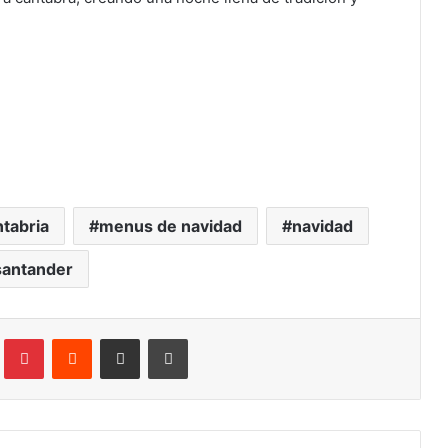
tabria
menus de navidad
navidad
santander
Tumblr
Pinterest
Reddit
Compartir por correo electrónico
Imprimir