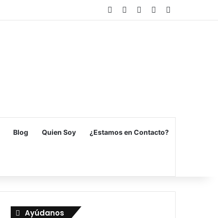
Facebook
X
Flickr
Vimeo
Instagram
Blog
Quien Soy
¿Estamos en Contacto?
Ayúdanos