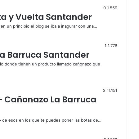
0
1.559
ta y Vuelta Santander
 en un principio el blog se iba a inagurar con una…
1
1.776
a Barruca Santander
tio donde tienen un producto llamado cañonazo que
2
11.151
 – Cañonazo La Barruca
io de esos en los que te puedes poner las botas de…