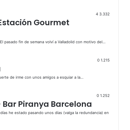
4
3.332
 Estación Gourmet
El pasado fin de semana volví a Valladolid con motivo del…
0
1.215
a
uerte de irme con unos amigos a esquiar a la…
0
1.252
 Bar Piranya Barcelona
días he estado pasando unos días (valga la redundancia) en