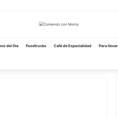
nú del Día
Foodtrucks
Café de Especialidad
Para llevar
Buscar por