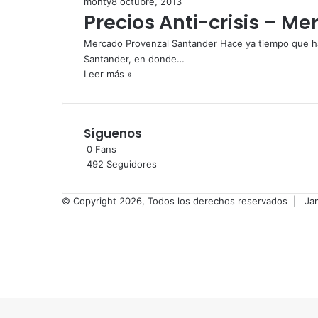
monty
8 octubre, 2013
Precios Anti-crisis – M
Mercado Provenzal Santander Hace ya tiempo que hab
Santander, en donde…
Leer más »
Síguenos
0
Fans
492
Seguidores
© Copyright 2026, Todos los derechos reservados |
Ja
Facebook
X
Flickr
Vimeo
Instagram
Botón
volver