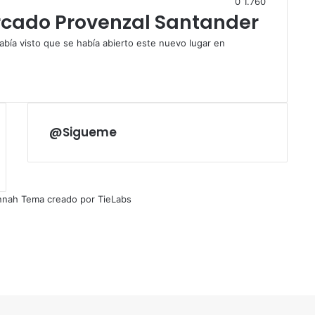
0
1.760
ercado Provenzal Santander
ía visto que se había abierto este nuevo lugar en
@Sigueme
nnah Tema creado por TieLabs