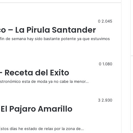
0
2.045
o – La Pirula Santander
e fin de semana hay sido bastante potente ya que estuvimos
0
1.080
 Receta del Exito
gastronómico esta de moda ya no cabe la menor…
3
2.930
 El Pajaro Amarillo
Estos días he estado de relax por la zona de…