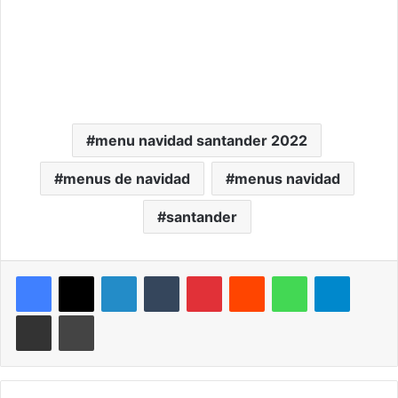
menu navidad santander 2022
menus de navidad
menus navidad
santander
LinkedIn
Tumblr
Pinterest
Reddit
WhatsApp
Telegra
Compartir por correo electrónico
Imprimir