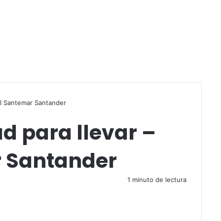
r
el Santemar Santander
d para llevar –
r Santander
1 minuto de lectura