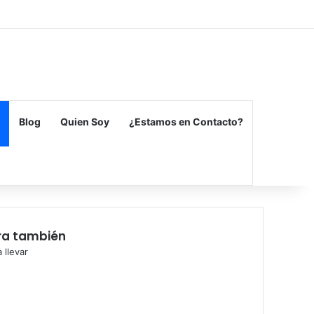
Facebook
X
Flickr
Vimeo
Instagram
Blog
Quien Soy
¿Estamos en Contacto?
ra también
 llevar