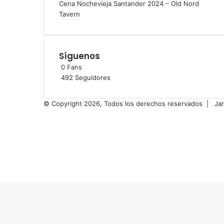
Cena Nochevieja Santander 2024 – Old Nord
Tavern
Síguenos
0
Fans
492
Seguidores
© Copyright 2026, Todos los derechos reservados |
Ja
Facebook
X
Flickr
Vimeo
Instagram
Facebook
X
WhatsApp
Telegram
Botón
volver
arriba