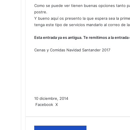
Como se puede ver tienen buenas opciones tanto para
postre.
Y bueno aquí os presento la que espera sea la prime
tenga este tipo de servicios mandarlo al correo de 
Esta entrada ya es antigua. Te remitimos a la entrada
Cenas y Comidas Navidad Santander 2017
10 diciembre, 2014
Facebook
X
L
T
P
R
W
T
C
I
i
u
i
e
h
e
o
m
n
m
n
d
a
l
m
p
k
b
t
d
t
e
p
r
e
l
e
i
s
g
a
i