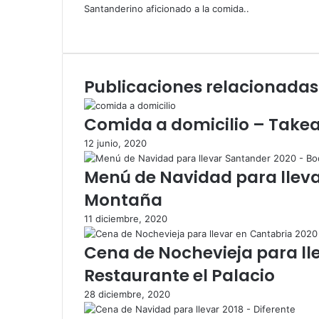
r
Santanderino aficionado a la comida..
r
S
e
i
o
t
e
i
l
Publicaciones relacionadas
o
e
w
c
e
Comida a domicilio – Take
t
b
r
12 junio, 2020
ó
n
Menú de Navidad para llev
i
Montaña
c
o
11 diciembre, 2020
Cena de Nochevieja para ll
Restaurante el Palacio
28 diciembre, 2020