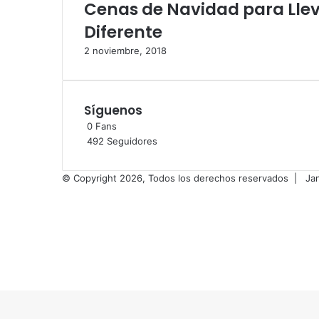
Cenas de Navidad para Llev
Diferente
2 noviembre, 2018
Síguenos
0
Fans
492
Seguidores
© Copyright 2026, Todos los derechos reservados |
Ja
Facebook
X
Flickr
Vimeo
Instagram
Facebook
X
WhatsApp
Telegram
Botón
volver
arriba