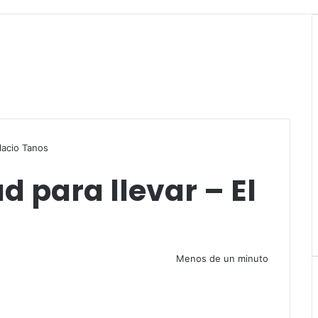
r
lacio Tanos
 para llevar – El
Menos de un minuto