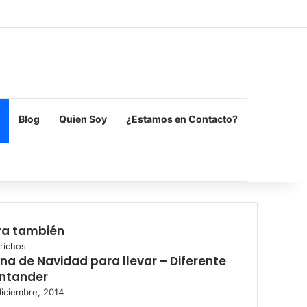
Facebook
X
Flickr
Vimeo
Instagram
Blog
Quien Soy
¿Estamos en Contacto?
ra también
richos
na de Navidad para llevar – Diferente
ntander
diciembre, 2014