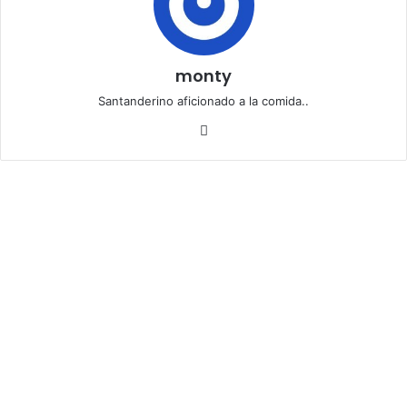
monty
Santanderino aficionado a la comida..
Siti
o
we
b