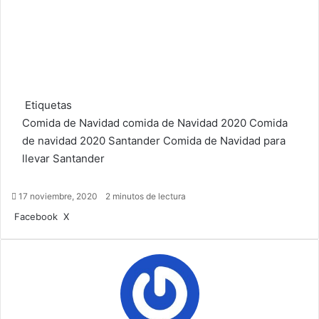
Etiquetas
Comida de Navidad
comida de Navidad 2020
Comida
de navidad 2020 Santander
Comida de Navidad para
llevar Santander
17 noviembre, 2020
2 minutos de lectura
LinkedIn
Tumblr
Pinterest
Reddit
WhatsApp
Telegram
Compartir
Imprimir
Facebook
X
por
correo
electrónico