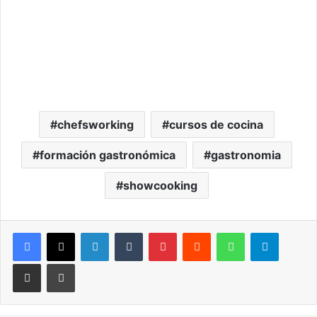
chefsworking
cursos de cocina
formación gastronómica
gastronomia
showcooking
LinkedIn
Tumblr
Pinterest
Reddit
WhatsApp
Telegram
Compartir por correo electrónico
Imprimir