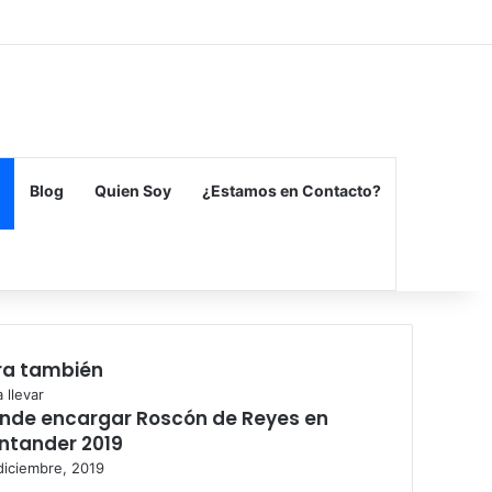
Facebook
X
Flickr
Vimeo
Instagram
Blog
Quien Soy
¿Estamos en Contacto?
ra también
rar
 llevar
nde encargar Roscón de Reyes en
ntander 2019
diciembre, 2019