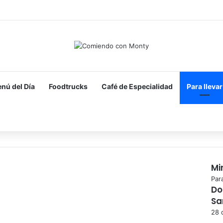
nú del Día
Foodtrucks
Café de Especialidad
Para llevar
Buscar por
Mi
Cer
Para
Do
Sa
28 