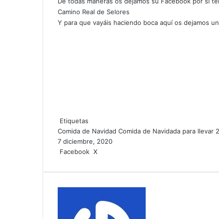
De todas maneras os dejamos su Facebook por si ten
Camino Real de Selores
Y para que vayáis haciendo boca aquí os dejamos un
Etiquetas
Comida de Navidad
Comida de Navidada para llevar 
7 diciembre, 2020
LinkedIn
Tumblr
Pinterest
Reddit
WhatsApp
Telegram
Compartir
Imprimir
Facebook
X
por
correo
electrónico