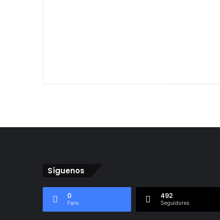
Síguenos
0
492
Fans
Seguidores