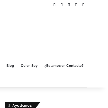
Facebook
X
Flickr
Vimeo
Instagram
Blog
Quien Soy
¿Estamos en Contacto?
Ayúdanos