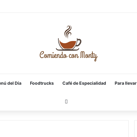
para el día de la Madre Cantabria
nú del Día
Foodtrucks
Café de Especialidad
Para llevar
Buscar por