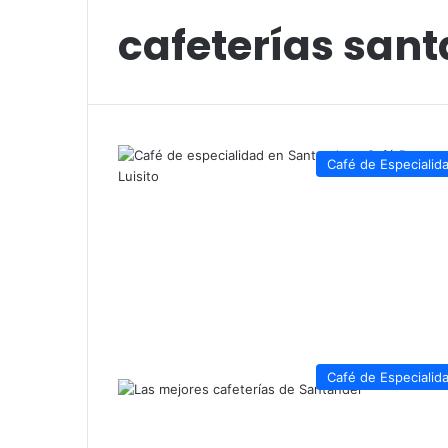
cafeterías san
Café de Especialid
Café de Especialid