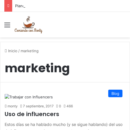
Planes para el día de la Madre Cantabria
Menú
Inicio
/
marketing
marketing
Blog
monty
7 septiembre, 2017
0
466
Uso de influencers
Estos días se ha hablado mucho (y se sigue hablando) del uso