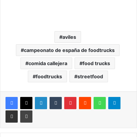
aviles
campeonato de españa de foodtrucks
comida callejera
food trucks
foodtrucks
streetfood
LinkedIn
Tumblr
Pinterest
Reddit
WhatsApp
Telegram
Compartir por correo electrónico
Imprimir