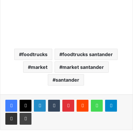
foodtrucks
foodtrucks santander
market
market santander
santander
LinkedIn
Tumblr
Pinterest
Reddit
WhatsApp
Telegra
Compartir por correo electrónico
Imprimir