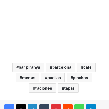
bar piranya
barcelona
cafe
menus
paellas
pinchos
raciones
tapas
LinkedIn
Tumblr
Pinterest
Reddit
WhatsApp
Telegram