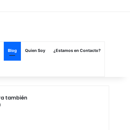
Facebook
X
Flickr
Vimeo
Instagram
Blog
Quien Soy
¿Estamos en Contacto?
ra también
g