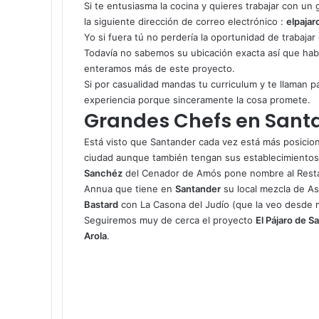
Si te entusiasma la cocina y quieres trabajar con un
la siguiente dirección de correo electrónico :
elpaja
Yo si fuera tú no perdería la oportunidad de trabajar
Todavía no sabemos su ubicación exacta así que habr
enteramos más de este proyecto.
Si por casualidad mandas tu curriculum y te llaman pa
experiencia porque sinceramente la cosa promete.
Grandes Chefs en Sant
Está visto que Santander cada vez está más posicio
ciudad aunque también tengan sus establecimient
Sanchéz
del
Cenador de Amós
pone nombre al Resta
Annua
que tiene en
Santander
su local mezcla de As
Bastard
con
La Casona del Judío
(que la veo desde m
Seguiremos muy de cerca el proyecto
El Pájaro de S
Arola
.