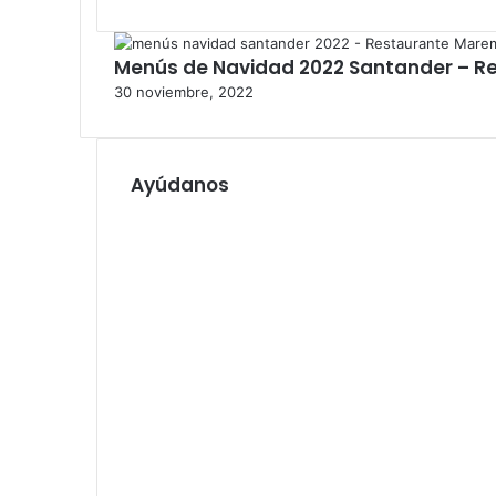
e
i
o
t
e
i
Menús de Navidad 2022 Santander – 
l
o
30 noviembre, 2022
e
w
c
e
t
b
r
Ayúdanos
ó
n
i
c
o