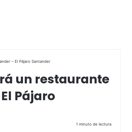
r
tander – El Pájaro Santander
irá un restaurante
El Pájaro
1 minuto de lectura