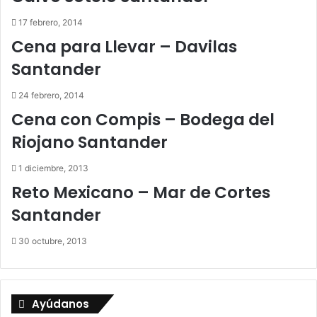
c
17 febrero, 2014
t
r
Cena para Llevar – Davilas
ó
Santander
n
i
24 febrero, 2014
c
o
Cena con Compis – Bodega del
Riojano Santander
1 diciembre, 2013
Reto Mexicano – Mar de Cortes
Santander
30 octubre, 2013
Ayúdanos