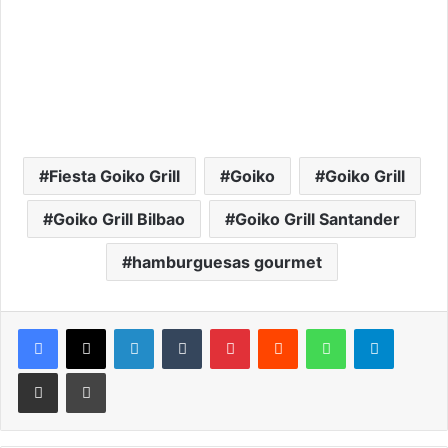
Fiesta Goiko Grill
Goiko
Goiko Grill
Goiko Grill Bilbao
Goiko Grill Santander
hamburguesas gourmet
LinkedIn
Tumblr
Pinterest
Reddit
WhatsApp
Telegram
Compartir por correo electrónico
Imprimir