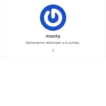
monty
Santanderino aficionado a la comida..
Siti
o
we
b