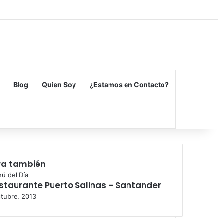
Facebook
X
Flickr
Vimeo
Instagram
Blog
Quien Soy
¿Estamos en Contacto?
ra también
ú del Día
staurante Puerto Salinas – Santander
ctubre, 2013