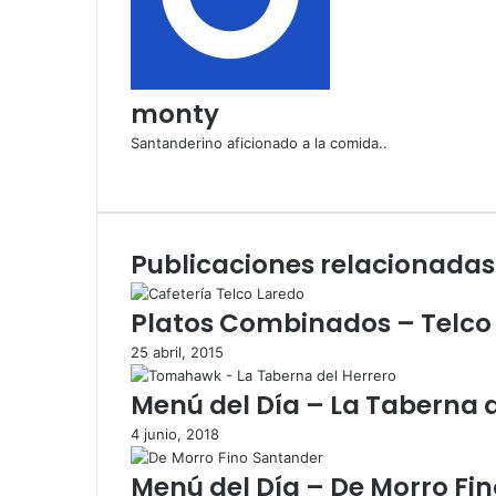
p
o
r
c
monty
o
r
Santanderino aficionado a la comida..
r
S
e
i
o
t
e
i
l
Publicaciones relacionadas
o
e
w
c
e
Platos Combinados – Telco
t
b
r
25 abril, 2015
ó
n
Menú del Día – La Taberna 
i
4 junio, 2018
c
o
Menú del Día – De Morro Fi