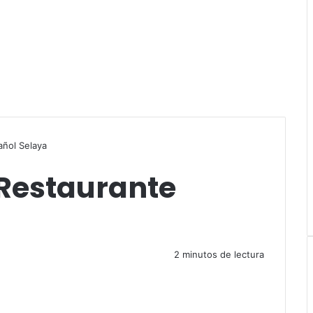
r
añol Selaya
 Restaurante
2 minutos de lectura