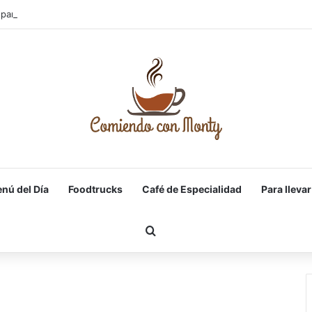
para el día de la Madre Cantabria
nú del Día
Foodtrucks
Café de Especialidad
Para llevar
Buscar por