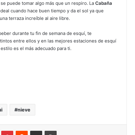
 se puede tomar algo más que un respiro. La
Cabaña
ideal cuando hace buen tiempo y da el sol ya que
na terraza increíble al aire libre.
beber durante tu fin de semana de esquí, te
intos entre ellos y en las mejores estaciones de esquí
estilo es el más adecuado para ti.
i
nieve
Tumblr
Pinterest
Reddit
Compartir por correo electrónico
Imprimir