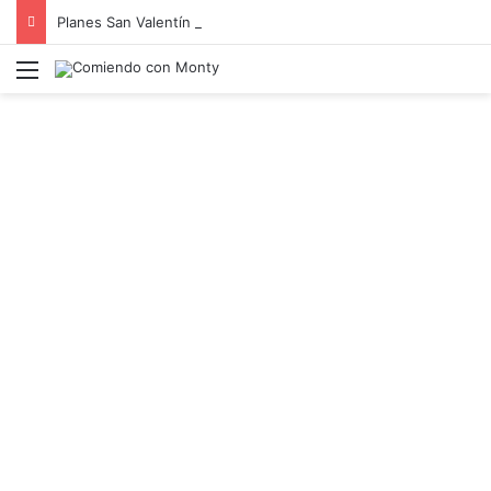
Planes San Valentín Cantabria 2025 – Balneario Puente Viesgo
Menú