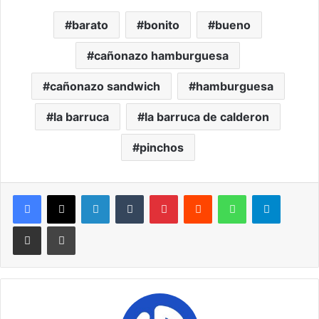
barato
bonito
bueno
cañonazo hamburguesa
cañonazo sandwich
hamburguesa
la barruca
la barruca de calderon
pinchos
LinkedIn
Tumblr
Pinterest
Reddit
WhatsApp
Telegram
Compartir por correo electrónico
Imprimir