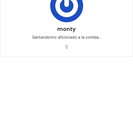
monty
Santanderino aficionado a la comida..
Siti
o
we
b