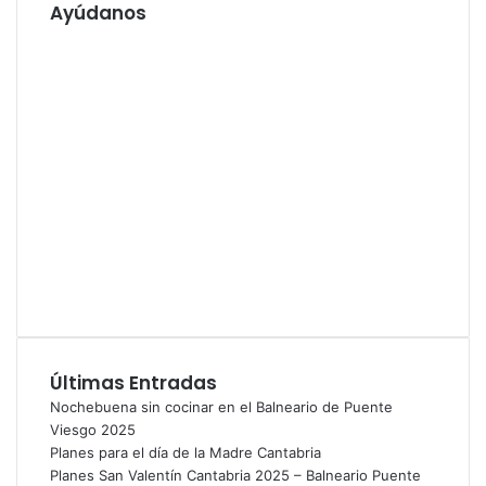
l
Ayúdanos
o
e
w
c
e
t
b
r
ó
n
i
c
o
Últimas Entradas
Nochebuena sin cocinar en el Balneario de Puente
Viesgo 2025
Planes para el día de la Madre Cantabria
Planes San Valentín Cantabria 2025 – Balneario Puente