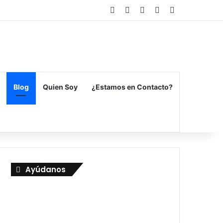
Facebook
X
Flickr
Vimeo
Instagram
Blog
Quien Soy
¿Estamos en Contacto?
Ayúdanos